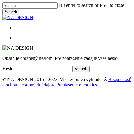
Skip
Hit enter to search or ESC to close
to
Search
main
Close
content
Search
Menu
Menu
Obsah je chránený heslom. Pre zobrazenie zadajte vaše heslo:
Heslo:
© NA DESIGN 2015 - 2023. Všetky práva vyhradené.
Bezpečnosť
a ochrana osobných údajov.
Prehlásenie o cookies.
Close
NA DESIGN
Menu
KONTAKT